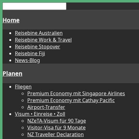
Home
Reisebine Australien
Reisebine Work & Travel
Reisebine Stopover
Reisebine Fiji
News-Blog
Planen
Fliegen
Premium Economy mit Singapore Airlines
Premium Economy mit Cathay Pacific
Airport-Transfer
Visum • Einreise • Zoll
NZeTA-Visum für 90 Tage
Visitor-Visa für 9 Monate
NZ Traveller Declaration