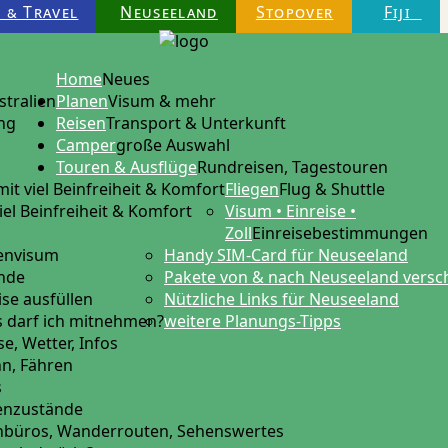
 & Travel
Neuseeland
Stopover
Fiji
Home
Neues
stralien
Planen
Visum & mehr
ng
Reisen
Transport & Unterkunft
Camper
große Auswahl
Touren & Ausflüge
Rundreisen, Tagestouren
mit viel Beinfreiheit & Komfort
Fliegen
Flug & Shuttle
iel Beinfreiheit & Komfort
Visum • Einreise •
Zoll
Einreisebestimmungen
tenvisum
Handy SIM-Card für Neuseeland
ende
Pakete von & nach Neuseeland versc
ise ausfüllen
Nützliche Links für Neuseeland
 darf ich mitnehmen?
weitere Planungs-Tipps
e, Wetter, Infos
hn, Fähren
s
ßenzustände
nbüros, Wanderrouten, Sehenswertes