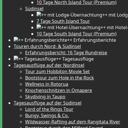
10 Tage North Island Tour (Premium)
Südinsel
++ mit Lod
7 Tage South Island Tour
++ mit Hote
10 Tage South Island Tour (Premium)
++ Erfahrungsberichte
Touren durch Nord- & Südinsel
Erfahrungsbericht: 16 Tage Rundreise
++ Tagesausflüge
Tagesausflüge auf der Nordinsel
Tour zum Hobbiton Movie Set
Bootstour zum Hole in the Rock
Wellness in Rotorua
Knochenschnitzen in Omapere
Skydiving in Taupo
Tagesausflüge auf der Südinsel
Lord of the Rings Tour
Bungy, Swings & Co.
Wildwasser-Rafting auf dem Rangitata River