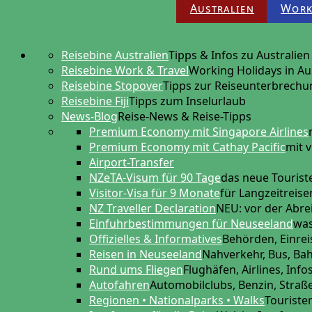
Australien
Work
Reisebine Australien
Tipps & Infos zu Australien
Reisebine Work & Travel
Working Holidays in Au
Reisebine Stopover
Tipps zur Reiseunterbrechu
Reisebine Fiji
Tipps zum Inselurlaub
News-Blog
Reise-News & Reise-Tipps
Premium Economy mit Singapore Airlines
Premium Economy mit Cathay Pacific
mit v
Airport-Transfer
NZeTA-Visum für 90 Tage
das neue Touris
Visitor-Visa für 9 Monate
für Langzeitreis
NZ Traveller Declaration
NEU: vor der Abre
Einfuhrbestimmungen für Neuseeland
was
Offizielles & Informatives
Behörden, Einreis
Reisen in Neuseeland
Nahverkehr, Bus, Ba
Rund ums Fliegen
Flughäfen, Airlines, Info
Autofahren
Automobilclubs, Benzin, Stra
Regionen • Nationalparks • Walks
Touriste