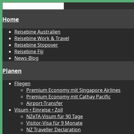
Home
Reisebine Australien
Reisebine Work & Travel
Reisebine Stopover
Reisebine Fiji
News-Blog
Planen
Fliegen
Premium Economy mit Singapore Airlines
Premium Economy mit Cathay Pacific
Airport-Transfer
Visum • Einreise • Zoll
NZeTA-Visum für 90 Tage
Visitor-Visa für 9 Monate
NZ Traveller Declaration