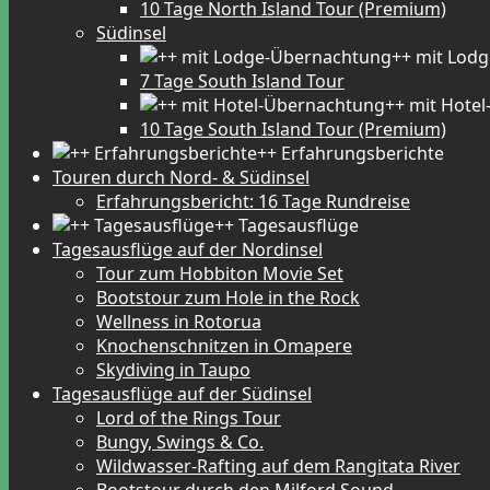
10 Tage North Island Tour (Premium)
Südinsel
++ mit Lod
7 Tage South Island Tour
++ mit Hote
10 Tage South Island Tour (Premium)
++ Erfahrungsberichte
Touren durch Nord- & Südinsel
Erfahrungsbericht: 16 Tage Rundreise
++ Tagesausflüge
Tagesausflüge auf der Nordinsel
Tour zum Hobbiton Movie Set
Bootstour zum Hole in the Rock
Wellness in Rotorua
Knochenschnitzen in Omapere
Skydiving in Taupo
Tagesausflüge auf der Südinsel
Lord of the Rings Tour
Bungy, Swings & Co.
Wildwasser-Rafting auf dem Rangitata River