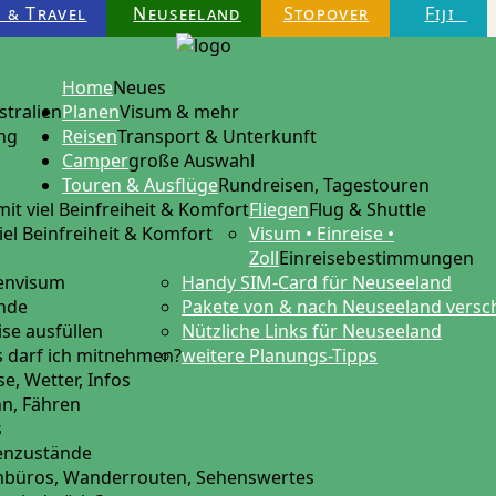
 & Travel
Neuseeland
Stopover
Fiji
Home
Neues
stralien
Planen
Visum & mehr
ng
Reisen
Transport & Unterkunft
Camper
große Auswahl
Touren & Ausflüge
Rundreisen, Tagestouren
mit viel Beinfreiheit & Komfort
Fliegen
Flug & Shuttle
iel Beinfreiheit & Komfort
Visum • Einreise •
Zoll
Einreisebestimmungen
tenvisum
Handy SIM-Card für Neuseeland
ende
Pakete von & nach Neuseeland versc
ise ausfüllen
Nützliche Links für Neuseeland
 darf ich mitnehmen?
weitere Planungs-Tipps
e, Wetter, Infos
hn, Fähren
s
ßenzustände
nbüros, Wanderrouten, Sehenswertes