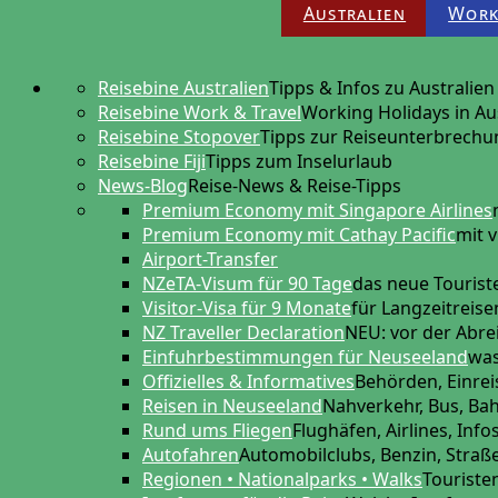
Australien
Work
Reisebine Australien
Tipps & Infos zu Australien
Reisebine Work & Travel
Working Holidays in Au
Reisebine Stopover
Tipps zur Reiseunterbrechu
Reisebine Fiji
Tipps zum Inselurlaub
News-Blog
Reise-News & Reise-Tipps
Premium Economy mit Singapore Airlines
Premium Economy mit Cathay Pacific
mit v
Airport-Transfer
NZeTA-Visum für 90 Tage
das neue Touris
Visitor-Visa für 9 Monate
für Langzeitreis
NZ Traveller Declaration
NEU: vor der Abre
Einfuhrbestimmungen für Neuseeland
was
Offizielles & Informatives
Behörden, Einreis
Reisen in Neuseeland
Nahverkehr, Bus, Ba
Rund ums Fliegen
Flughäfen, Airlines, Info
Autofahren
Automobilclubs, Benzin, Stra
Regionen • Nationalparks • Walks
Touriste