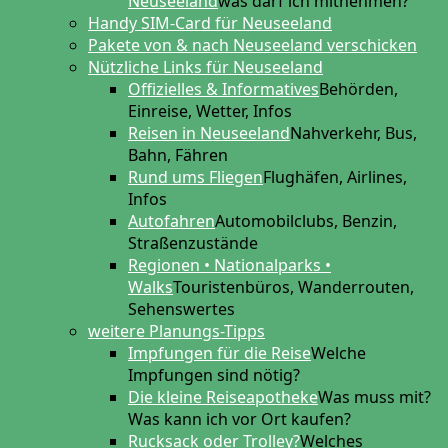
Neuseeland
was darf ich mitnehmen?
Handy SIM-Card für Neuseeland
Pakete von & nach Neuseeland verschicken
Nützliche Links für Neuseeland
Offizielles & Informatives
Behörden,
Einreise, Wetter, Infos
Reisen in Neuseeland
Nahverkehr, Bus,
Bahn, Fähren
Rund ums Fliegen
Flughäfen, Airlines,
Infos
Autofahren
Automobilclubs, Benzin,
Straßenzustände
Regionen • Nationalparks •
Walks
Touristenbüros, Wanderrouten,
Sehenswertes
weitere Planungs-Tipps
Impfungen für die Reise
Welche
Impfungen sind nötig?
Die kleine Reiseapotheke
Was muss mit?
Was kann ich vor Ort kaufen?
Rucksack oder Trolley?
Welches