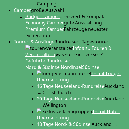
Camping
Camper
große Auswahl
Budget Camper
preiswert & kompakt
Economy Camper
gute Ausstattung
Premium Camper
Fahrzeuge neuester
Generation
Touren & Ausflüge
Rundreisen, Tagestouren
Infos zu Touren &
Veranstaltern
was sollte ich wissen?
Geführte Rundreisen
Nord & Südinsel
Nordinsel
Südinsel
++ mit Lodge-
Übernachtung
16 Tage Neuseeland-Rundreise
Auckland
↔ Christchurch
20 Tage Neuseeland-Rundreise
Auckland
→ Wellington
++ mit Hotel-
Übernachtung
18 Tage Nord- & Südinsel
Auckland →