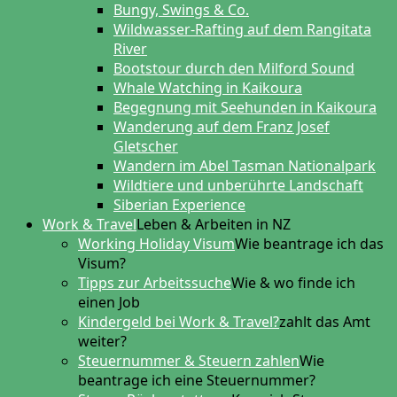
Bungy, Swings & Co.
Wildwasser-Rafting auf dem Rangitata
River
Bootstour durch den Milford Sound
Whale Watching in Kaikoura
Begegnung mit Seehunden in Kaikoura
Wanderung auf dem Franz Josef
Gletscher
Wandern im Abel Tasman Nationalpark
Wildtiere und unberührte Landschaft
Siberian Experience
Work & Travel
Leben & Arbeiten in NZ
Working Holiday Visum
Wie beantrage ich das
Visum?
Tipps zur Arbeitssuche
Wie & wo finde ich
einen Job
Kindergeld bei Work & Travel?
zahlt das Amt
weiter?
Steuernummer & Steuern zahlen
Wie
beantrage ich eine Steuernummer?