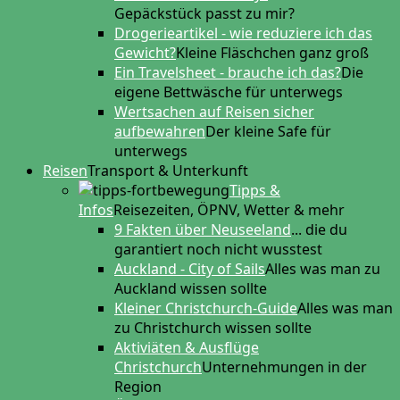
Gepäckstück passt zu mir?
Drogerieartikel - wie reduziere ich das
Gewicht?
Kleine Fläschchen ganz groß
Ein Travelsheet - brauche ich das?
Die
eigene Bettwäsche für unterwegs
Wertsachen auf Reisen sicher
aufbewahren
Der kleine Safe für
unterwegs
Reisen
Transport & Unterkunft
Tipps &
Infos
Reisezeiten, ÖPNV, Wetter & mehr
9 Fakten über Neuseeland
... die du
garantiert noch nicht wusstest
Auckland - City of Sails
Alles was man zu
Auckland wissen sollte
Kleiner Christchurch-Guide
Alles was man
zu Christchurch wissen sollte
Aktiviäten & Ausflüge
Christchurch
Unternehmungen in der
Region