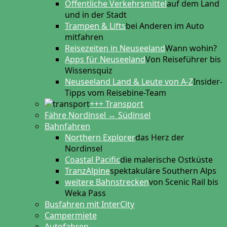
Öffentliche Verkehrsmittel
auf dem Land
und in der Stadt
Trampen & Lifts
bei Anderen im Auto
mitfahren
Reisezeiten in Neuseeland
Wann wohin?
Apps für Neuseeland
Von Reiseführer bis
Wissensquiz
Neuseeland Land & Leute von A-Z
Insider-
Tipps vom Reisebine-Team
+++ Transport
Fähre Nordinsel ↔ Südinsel
Bahnfahren
Northern Explorer
das Herz der
Nordinsel
Coastal Pacific
die malerische Ostküste
TranzAlpine
spektakuläre Southern Alps
weitere Bahnstrecken
von Scenic Rail bis
Weka Pass
Busfahren mit InterCity
Campermiete
Autofahren