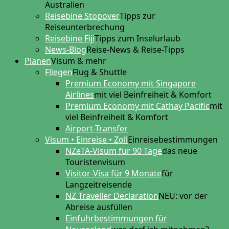
Australien
Reisebine Stopover
Tipps zur
Reiseunterbrechung
Reisebine Fiji
Tipps zum Inselurlaub
News-Blog
Reise-News & Reise-Tipps
Planen
Visum & mehr
Fliegen
Flug & Shuttle
Premium Economy mit Singapore
Airlines
mit viel Beinfreiheit & Komfort
Premium Economy mit Cathay Pacific
mit
viel Beinfreiheit & Komfort
Airport-Transfer
Visum • Einreise • Zoll
Einreisebestimmungen
NZeTA-Visum für 90 Tage
das neue
Touristenvisum
Visitor-Visa für 9 Monate
für
Langzeitreisende
NZ Traveller Declaration
NEU: vor der
Abreise ausfüllen
Einfuhrbestimmungen für