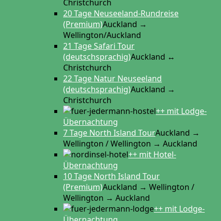
Christchurch
20 Tage Neuseeland-Rundreise
(Premium)
Auckland →
Wellington/Auckland
21 Tage Safari Tour
(deutschsprachig)
Auckland ↔
Christchurch
22 Tage Natur Neuseeland
(deutschsprachig)
Auckland →
Christchurch
++ mit Lodge-
Übernachtung
7 Tage North Island Tour
Auckland →
Wellington / Wellington → Auckland
++ mit Hotel-
Übernachtung
10 Tage North Island Tour
(Premium)
Auckland → Wellington /
Wellington → Auckland
++ mit Lodge-
Übernachtung