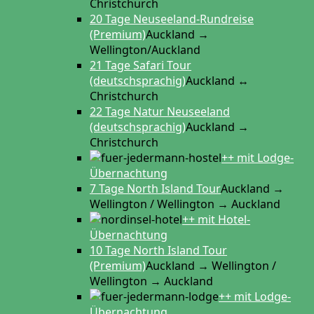
Christchurch
20 Tage Neuseeland-Rundreise
(Premium)
Auckland →
Wellington/Auckland
21 Tage Safari Tour
(deutschsprachig)
Auckland ↔
Christchurch
22 Tage Natur Neuseeland
(deutschsprachig)
Auckland →
Christchurch
++ mit Lodge-
Übernachtung
7 Tage North Island Tour
Auckland →
Wellington / Wellington → Auckland
++ mit Hotel-
Übernachtung
10 Tage North Island Tour
(Premium)
Auckland → Wellington /
Wellington → Auckland
++ mit Lodge-
Übernachtung