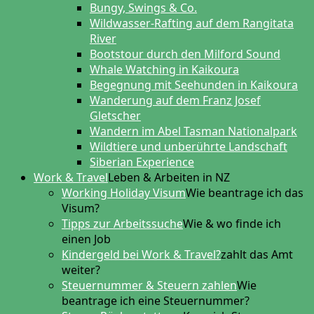
Bungy, Swings & Co.
Wildwasser-Rafting auf dem Rangitata
River
Bootstour durch den Milford Sound
Whale Watching in Kaikoura
Begegnung mit Seehunden in Kaikoura
Wanderung auf dem Franz Josef
Gletscher
Wandern im Abel Tasman Nationalpark
Wildtiere und unberührte Landschaft
Siberian Experience
Work & Travel
Leben & Arbeiten in NZ
Working Holiday Visum
Wie beantrage ich das
Visum?
Tipps zur Arbeitssuche
Wie & wo finde ich
einen Job
Kindergeld bei Work & Travel?
zahlt das Amt
weiter?
Steuernummer & Steuern zahlen
Wie
beantrage ich eine Steuernummer?