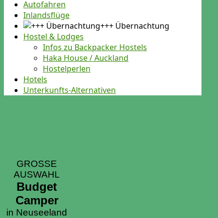
Autofahren
Inlandsflüge
+++ Übernachtung
Hostel & Lodges
Infos zu Backpacker Hostels
Haka House / Auckland
Hostelperlen
Hotels
Unterkunfts-Alternativen
GROSSE
AUSWAHL
Budget
Camper
in Neuseeland