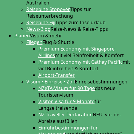
Australien
Reisebine Stopover
Tipps zur
Reiseunterbrechung
Reisebine Fiji
Tipps zum Inselurlaub
News-Blog
Reise-News & Reise-Tipps
Planen
Visum & mehr
Fliegen
Flug & Shuttle
Premium Economy mit Singapore
Airlines
mit viel Beinfreiheit & Komfort
Premium Economy mit Cathay Pacific
mit
viel Beinfreiheit & Komfort
Airport-Transfer
Visum • Einreise • Zoll
Einreisebestimmungen
NZeTA-Visum für 90 Tage
das neue
Touristenvisum
Visitor-Visa für 9 Monate
für
Langzeitreisende
NZ Traveller Declaration
NEU: vor der
Abreise ausfüllen
Einfuhrbestimmungen für