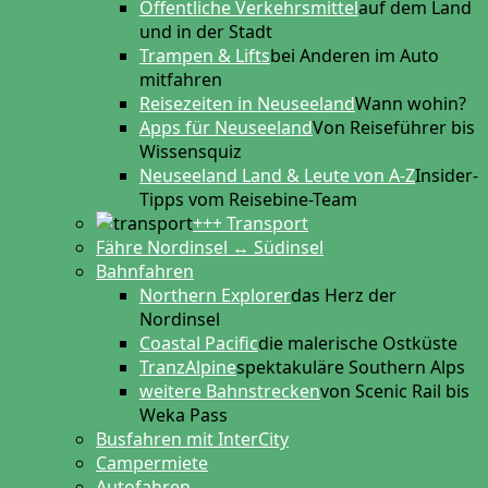
Öffentliche Verkehrsmittel
auf dem Land
und in der Stadt
Trampen & Lifts
bei Anderen im Auto
mitfahren
Reisezeiten in Neuseeland
Wann wohin?
Apps für Neuseeland
Von Reiseführer bis
Wissensquiz
Neuseeland Land & Leute von A-Z
Insider-
Tipps vom Reisebine-Team
+++ Transport
Fähre Nordinsel ↔ Südinsel
Bahnfahren
Northern Explorer
das Herz der
Nordinsel
Coastal Pacific
die malerische Ostküste
TranzAlpine
spektakuläre Southern Alps
weitere Bahnstrecken
von Scenic Rail bis
Weka Pass
Busfahren mit InterCity
Campermiete
Autofahren