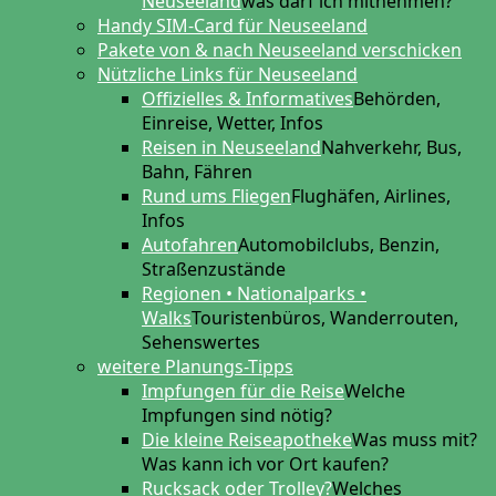
Neuseeland
was darf ich mitnehmen?
Handy SIM-Card für Neuseeland
Pakete von & nach Neuseeland verschicken
Nützliche Links für Neuseeland
Offizielles & Informatives
Behörden,
Einreise, Wetter, Infos
Reisen in Neuseeland
Nahverkehr, Bus,
Bahn, Fähren
Rund ums Fliegen
Flughäfen, Airlines,
Infos
Autofahren
Automobilclubs, Benzin,
Straßenzustände
Regionen • Nationalparks •
Walks
Touristenbüros, Wanderrouten,
Sehenswertes
weitere Planungs-Tipps
Impfungen für die Reise
Welche
Impfungen sind nötig?
Die kleine Reiseapotheke
Was muss mit?
Was kann ich vor Ort kaufen?
Rucksack oder Trolley?
Welches