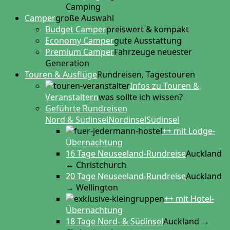
Camping
Camper
große Auswahl
Budget Camper
preiswert & kompakt
Economy Camper
gute Ausstattung
Premium Camper
Fahrzeuge neuester
Generation
Touren & Ausflüge
Rundreisen, Tagestouren
Infos zu Touren &
Veranstaltern
was sollte ich wissen?
Geführte Rundreisen
Nord & Südinsel
Nordinsel
Südinsel
++ mit Lodge-
Übernachtung
16 Tage Neuseeland-Rundreise
Auckland
↔ Christchurch
20 Tage Neuseeland-Rundreise
Auckland
→ Wellington
++ mit Hotel-
Übernachtung
18 Tage Nord- & Südinsel
Auckland →