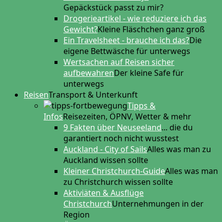
Gepäckstück passt zu mir?
Drogerieartikel - wie reduziere ich das
Gewicht?
Kleine Fläschchen ganz groß
Ein Travelsheet - brauche ich das?
Die
eigene Bettwäsche für unterwegs
Wertsachen auf Reisen sicher
aufbewahren
Der kleine Safe für
unterwegs
Reisen
Transport & Unterkunft
Tipps &
Infos
Reisezeiten, ÖPNV, Wetter & mehr
9 Fakten über Neuseeland
... die du
garantiert noch nicht wusstest
Auckland - City of Sails
Alles was man zu
Auckland wissen sollte
Kleiner Christchurch-Guide
Alles was man
zu Christchurch wissen sollte
Aktiviäten & Ausflüge
Christchurch
Unternehmungen in der
Region