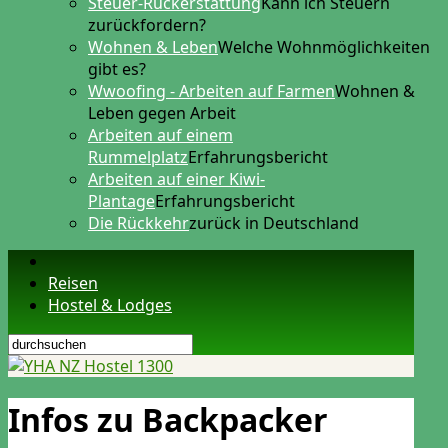
Steuer-Rückerstattung
Kann ich Steuern
zurückfordern?
Wohnen & Leben
Welche Wohnmöglichkeiten
gibt es?
Wwoofing - Arbeiten auf Farmen
Wohnen &
Leben gegen Arbeit
Arbeiten auf einem
Rummelplatz
Erfahrungsbericht
Arbeiten auf einer Kiwi-
Plantage
Erfahrungsbericht
Die Rückkehr
zurück in Deutschland
Reisen
Hostel & Lodges
Infos zu Backpacker