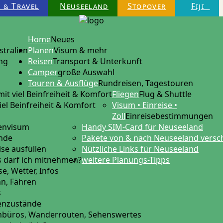
 & Travel
Neuseeland
Stopover
Fiji
Home
Neues
stralien
Planen
Visum & mehr
ng
Reisen
Transport & Unterkunft
Camper
große Auswahl
Touren & Ausflüge
Rundreisen, Tagestouren
mit viel Beinfreiheit & Komfort
Fliegen
Flug & Shuttle
iel Beinfreiheit & Komfort
Visum • Einreise •
Zoll
Einreisebestimmungen
tenvisum
Handy SIM-Card für Neuseeland
ende
Pakete von & nach Neuseeland versc
ise ausfüllen
Nützliche Links für Neuseeland
 darf ich mitnehmen?
weitere Planungs-Tipps
e, Wetter, Infos
hn, Fähren
s
ßenzustände
nbüros, Wanderrouten, Sehenswertes