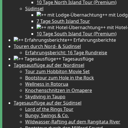
10 Tage North Island Tour (Premium)
Südinsel
++ mit Lod
7 Tage South Island Tour
++ mit Hote
10 Tage South Island Tour (Premium)
++ Erfahrungsberichte
Touren durch Nord- & Südinsel
Erfahrungsbericht: 16 Tage Rundreise
++ Tagesausflüge
Tagesausflüge auf der Nordinsel
Tour zum Hobbiton Movie Set
Bootstour zum Hole in the Rock
Wellness in Rotorua
Knochenschnitzen in Omapere
Skydiving in Taupo
Tagesausflüge auf der Südinsel
Lord of the Rings Tour
Bungy, Swings & Co.
Wildwasser-Rafting auf dem Rangitata River