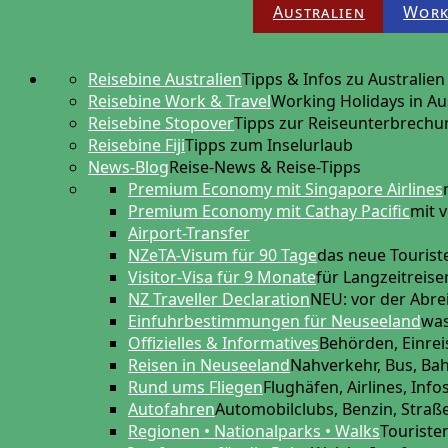
Australien
Work
Reisebine Australien
Tipps & Infos zu Australien
Reisebine Work & Travel
Working Holidays in Au
Reisebine Stopover
Tipps zur Reiseunterbrechu
Reisebine Fiji
Tipps zum Inselurlaub
News-Blog
Reise-News & Reise-Tipps
Premium Economy mit Singapore Airlines
Premium Economy mit Cathay Pacific
mit v
Airport-Transfer
NZeTA-Visum für 90 Tage
das neue Touris
Visitor-Visa für 9 Monate
für Langzeitreis
NZ Traveller Declaration
NEU: vor der Abre
Einfuhrbestimmungen für Neuseeland
was
Offizielles & Informatives
Behörden, Einreis
Reisen in Neuseeland
Nahverkehr, Bus, Ba
Rund ums Fliegen
Flughäfen, Airlines, Info
Autofahren
Automobilclubs, Benzin, Stra
Regionen • Nationalparks • Walks
Touriste