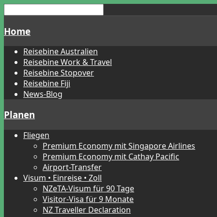
Home
Reisebine Australien
Reisebine Work & Travel
Reisebine Stopover
Reisebine Fiji
News-Blog
Planen
Fliegen
Premium Economy mit Singapore Airlines
Premium Economy mit Cathay Pacific
Airport-Transfer
Visum • Einreise • Zoll
NZeTA-Visum für 90 Tage
Visitor-Visa für 9 Monate
NZ Traveller Declaration