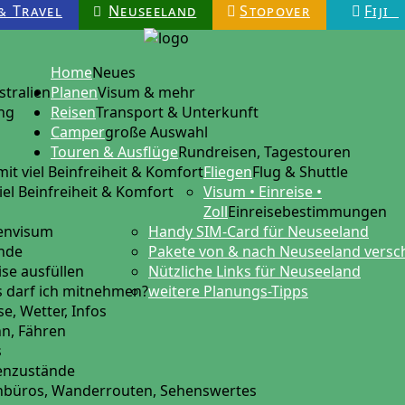
& Travel
Neuseeland
Stopover
Fiji
Home
Neues
stralien
Planen
Visum & mehr
ng
Reisen
Transport & Unterkunft
Camper
große Auswahl
Touren & Ausflüge
Rundreisen, Tagestouren
mit viel Beinfreiheit & Komfort
Fliegen
Flug & Shuttle
iel Beinfreiheit & Komfort
Visum • Einreise •
Zoll
Einreisebestimmungen
tenvisum
Handy SIM-Card für Neuseeland
ende
Pakete von & nach Neuseeland versc
ise ausfüllen
Nützliche Links für Neuseeland
 darf ich mitnehmen?
weitere Planungs-Tipps
e, Wetter, Infos
hn, Fähren
s
ßenzustände
nbüros, Wanderrouten, Sehenswertes