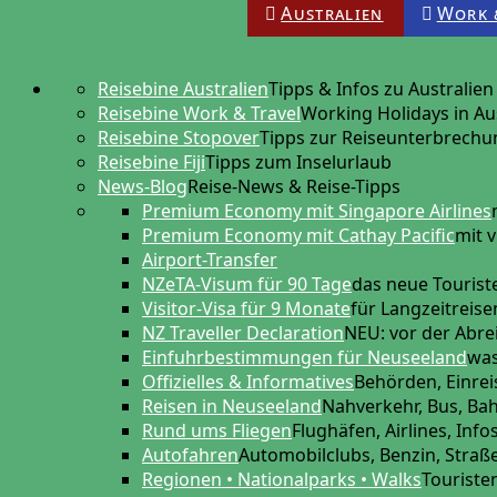
Australien
Work 
Reisebine Australien
Tipps & Infos zu Australien
Reisebine Work & Travel
Working Holidays in Au
Reisebine Stopover
Tipps zur Reiseunterbrechu
Reisebine Fiji
Tipps zum Inselurlaub
News-Blog
Reise-News & Reise-Tipps
Premium Economy mit Singapore Airlines
Premium Economy mit Cathay Pacific
mit v
Airport-Transfer
NZeTA-Visum für 90 Tage
das neue Touris
Visitor-Visa für 9 Monate
für Langzeitreis
NZ Traveller Declaration
NEU: vor der Abre
Einfuhrbestimmungen für Neuseeland
was
Offizielles & Informatives
Behörden, Einreis
Reisen in Neuseeland
Nahverkehr, Bus, Ba
Rund ums Fliegen
Flughäfen, Airlines, Info
Autofahren
Automobilclubs, Benzin, Stra
Regionen • Nationalparks • Walks
Touriste