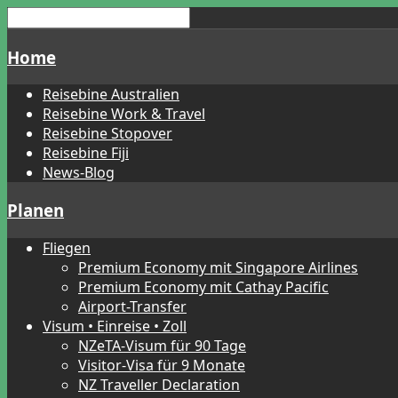
Home
Reisebine Australien
Reisebine Work & Travel
Reisebine Stopover
Reisebine Fiji
News-Blog
Planen
Fliegen
Premium Economy mit Singapore Airlines
Premium Economy mit Cathay Pacific
Airport-Transfer
Visum • Einreise • Zoll
NZeTA-Visum für 90 Tage
Visitor-Visa für 9 Monate
NZ Traveller Declaration