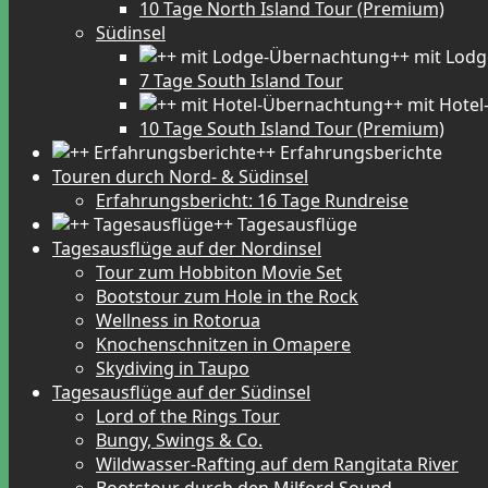
10 Tage North Island Tour (Premium)
Südinsel
++ mit Lod
7 Tage South Island Tour
++ mit Hote
10 Tage South Island Tour (Premium)
++ Erfahrungsberichte
Touren durch Nord- & Südinsel
Erfahrungsbericht: 16 Tage Rundreise
++ Tagesausflüge
Tagesausflüge auf der Nordinsel
Tour zum Hobbiton Movie Set
Bootstour zum Hole in the Rock
Wellness in Rotorua
Knochenschnitzen in Omapere
Skydiving in Taupo
Tagesausflüge auf der Südinsel
Lord of the Rings Tour
Bungy, Swings & Co.
Wildwasser-Rafting auf dem Rangitata River