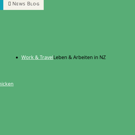
News Blog
Work & Travel
Leben & Arbeiten in NZ
hicken