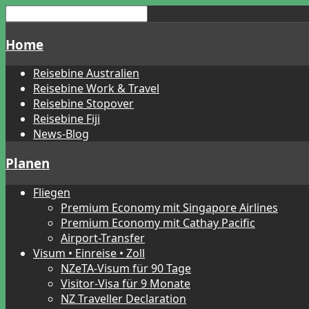
Home
Reisebine Australien
Reisebine Work & Travel
Reisebine Stopover
Reisebine Fiji
News-Blog
Planen
Fliegen
Premium Economy mit Singapore Airlines
Premium Economy mit Cathay Pacific
Airport-Transfer
Visum • Einreise • Zoll
NZeTA-Visum für 90 Tage
Visitor-Visa für 9 Monate
NZ Traveller Declaration