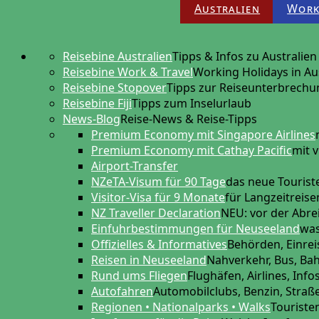
Australien
Work
Reisebine Australien
Tipps & Infos zu Australien
Reisebine Work & Travel
Working Holidays in Au
Reisebine Stopover
Tipps zur Reiseunterbrechu
Reisebine Fiji
Tipps zum Inselurlaub
News-Blog
Reise-News & Reise-Tipps
Premium Economy mit Singapore Airlines
Premium Economy mit Cathay Pacific
mit v
Airport-Transfer
NZeTA-Visum für 90 Tage
das neue Touris
Visitor-Visa für 9 Monate
für Langzeitreis
NZ Traveller Declaration
NEU: vor der Abre
Einfuhrbestimmungen für Neuseeland
was
Offizielles & Informatives
Behörden, Einreis
Reisen in Neuseeland
Nahverkehr, Bus, Ba
Rund ums Fliegen
Flughäfen, Airlines, Info
Autofahren
Automobilclubs, Benzin, Stra
Regionen • Nationalparks • Walks
Touriste