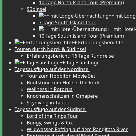
10 Tage North Island Tour (Premium)
Südinsel
++ mit Lod
7 Tage South Island Tour
++ mit Hote
10 Tage South Island Tour (Premium)
++ Erfahrungsberichte
Touren durch Nord- & Südinsel
Erfahrungsbericht: 16 Tage Rundreise
++ Tagesausflüge
Tagesausflüge auf der Nordinsel
Tour zum Hobbiton Movie Set
Bootstour zum Hole in the Rock
Wellness in Rotorua
Knochenschnitzen in Omapere
Skydiving in Taupo
Tagesausflüge auf der Südinsel
Lord of the Rings Tour
Bungy, Swings & Co.
Wildwasser-Rafting auf dem Rangitata River