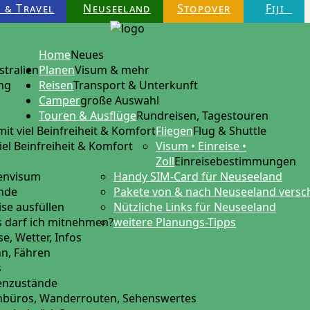
 & Travel
Neuseeland
Stopover
Fiji
Home
Neues
stralien
Planen
Visum & mehr
ng
Reisen
Transport & Unterkunft
Camper
große Auswahl
Touren & Ausflüge
Rundreisen, Tagestouren
mit viel Beinfreiheit & Komfort
Fliegen
Flug & Shuttle
iel Beinfreiheit & Komfort
Visum • Einreise •
Zoll
Einreisebestimmungen
tenvisum
Handy SIM-Card für Neuseeland
ende
Pakete von & nach Neuseeland versc
ise ausfüllen
Nützliche Links für Neuseeland
 darf ich mitnehmen?
weitere Planungs-Tipps
e, Wetter, Infos
hn, Fähren
s
ßenzustände
nbüros, Wanderrouten, Sehenswertes